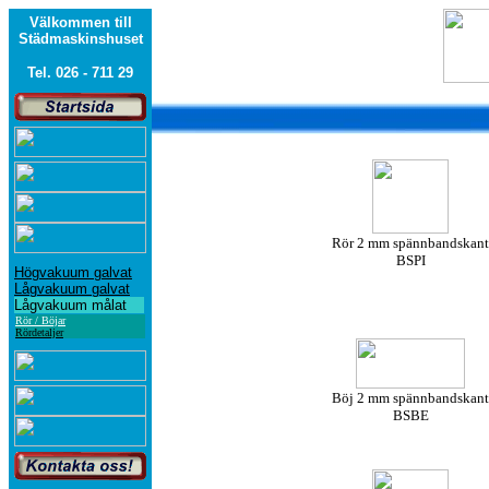
Välkommen till
Städmaskinshuset
Tel. 026 - 711 29
Rör 2 mm spännbandskant
BSPI
Högvakuum galvat
Lågvakuum galvat
Lågvakuum målat
Rör / Böjar
Rördetaljer
Böj 2 mm spännbandskant
BSBE